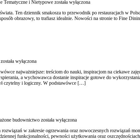
je Tematyczne i Nietypowe
została wyłączona
 świata. Ten dziennik smakosza to przewodnik po restauracjach w Pols
posób obrazowy, to trafiasz idealnie. Nowości na stronie to Fine Dining 
została wyłączona
awówce najważniejsze: treściom do nauki, inspiracjom na ciekawe zaj
pierania, a wychowawca dostanie inspiracje gotowe do wykorzystania n
był czytelny i logiczny. W podstawówce […]
żone budownictwo
została wyłączona
ch rozwiązań w zakresie ogrzewania oraz nowoczesnych rozwiązań mont
dziennej funkcjonalności, pewności użytkowania oraz oszczędnościach 