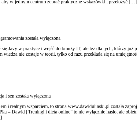
 to, aby w jednym centrum zebrać praktyczne wskazówki i przełożyć […]
rogramowania
została wyłączona
się Javy w praktyce i wejść do branży IT, ale też dla tych, którzy już 
rym wiedza nie zostaje w teorii, tylko od razu przekłada się na umieję
ja i sen
została wyłączona
niem i realnym wsparciem, to strona www.dawidulinski.pl została zapr
iła – Dawid | Treningi i dieta online” to nie wyłącznie hasło, ale obie
]