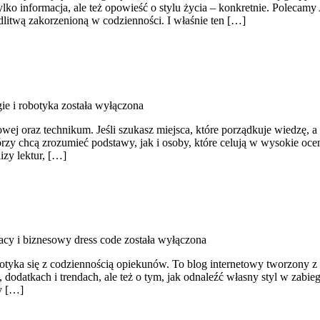
ylko informacja, ale też opowieść o stylu życia – konkretnie. Poleca
litwą zakorzenioną w codzienności. I właśnie ten […]
ie i robotyka
została wyłączona
wej oraz technikum. Jeśli szukasz miejsca, które porządkuje wiedzę,
órzy chcą zrozumieć podstawy, jak i osoby, które celują w wysokie oce
izy lektur, […]
racy i biznesowy dress code
została wyłączona
tyka się z codziennością opiekunów. To blog internetowy tworzony z my
, dodatkach i trendach, ale też o tym, jak odnaleźć własny styl w zabi
dy […]