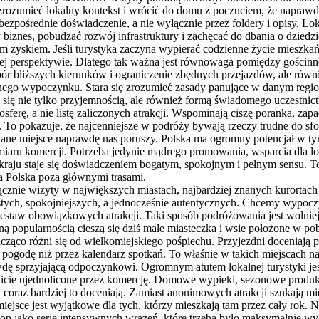
e, zrozumieć lokalny kontekst i wrócić do domu z poczuciem, że napraw
z bezpośrednie doświadczenie, a nie wyłącznie przez foldery i opisy. 
znes, pobudzać rozwój infrastruktury i zachęcać do dbania o dziedzi
im zyskiem. Jeśli turystyka zaczyna wypierać codzienne życie mieszka
ej perspektywie. Dlatego tak ważna jest równowaga pomiędzy gościnnoś
r bliższych kierunków i ograniczenie zbędnych przejazdów, ale równ
własnego wypoczynku. Stara się zrozumieć zasady panujące w danym regi
e się nie tylko przyjemnością, ale również formą świadomego uczestni
ferę, a nie listę zaliczonych atrakcji. Wspominają ciszę poranka, z
To pokazuje, że najcenniejsze w podróży bywają rzeczy trudne do sfo
ane miejsce naprawdę nas poruszy. Polska ma ogromny potencjał w tym 
u komercji. Potrzeba jedynie mądrego promowania, wsparcia dla lokaln
kraju staje się doświadczeniem bogatym, spokojnym i pełnym sensu. To
na Polska poza głównymi trasami.
cznie wizyty w największych miastach, najbardziej znanych kurortach i
tych, spokojniejszych, a jednocześnie autentycznych. Chcemy wypocz
estaw obowiązkowych atrakcji. Taki sposób podróżowania jest wolniejs
 popularnością cieszą się dziś małe miasteczka i wsie położone w pobli
nacząco różni się od wielkomiejskiego pośpiechu. Przyjezdni doceniają
 pogodę niż przez kalendarz spotkań. To właśnie w takich miejscach 
awdę sprzyjającą odpoczynkowi. Ogromnym atutem lokalnej turystyki j
owicie ujednolicone przez komercję. Domowe wypieki, sezonowe produkt
ci coraz bardziej to doceniają. Zamiast anonimowych atrakcji szukają m
ejsce jest wyjątkowe dla tych, którzy mieszkają tam przez cały rok. N
rlop jako serię intensywnych wrażeń, które trzeba było maksymalnie w