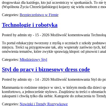
drogowskaz dla każdego, kto już uczestniczy w spotkaniach. To nie t
(Wspólnota Życia Chrześcijańskiego) kojarzy się wielu osobom z mod
Categories:
Bezpieczeństwo w Firmie
Technologie i robotyka
Posted by admin
sty - 15 - 2026
Możliwość komentowania
Technolog
To portal edukacyjny tworzony z myślą o uczniach z szkoły podstawo
miejscu. Treści są przygotowane tak, aby wspierały zarówno tych, kt
omówienia tematów, które zwykle sprawiają kłopot: od pisowni i anal
Categories:
Młodzieżowy Styl
Styl do pracy i biznesowy dress code
Posted by admin
sty - 14 - 2026
Możliwość komentowania
Styl do p
Mammamia to rodzinne miejsce w sieci, w którym moda dla dzieci spo
komfortowo, a jednocześnie stylowo. Znajdziesz tu treści o ubraniach
zakupami i chwilą tylko dla siebie. Kategorie do zobaczenia to Tren
Categories:
Nowinki i Trendy Rozrywkowe