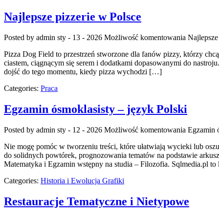
Najlepsze pizzerie w Polsce
Posted by admin
sty - 13 - 2026
Możliwość komentowania
Najlepsze
Pizza Dog Field to przestrzeń stworzone dla fanów pizzy, którzy chc
ciastem, ciągnącym się serem i dodatkami dopasowanymi do nastroju. N
dojść do tego momentu, kiedy pizza wychodzi […]
Categories:
Praca
Egzamin ósmoklasisty – język Polski
Posted by admin
sty - 12 - 2026
Możliwość komentowania
Egzamin ó
Nie mogę pomóc w tworzeniu treści, które ułatwiają wycieki lub oszu
do solidnych powtórek, prognozowania tematów na podstawie arkuszy
Matematyka i Egzamin wstępny na studia – Filozofia. Sqlmedia.pl 
Categories:
Historia i Ewolucja Grafiki
Restauracje Tematyczne i Nietypowe