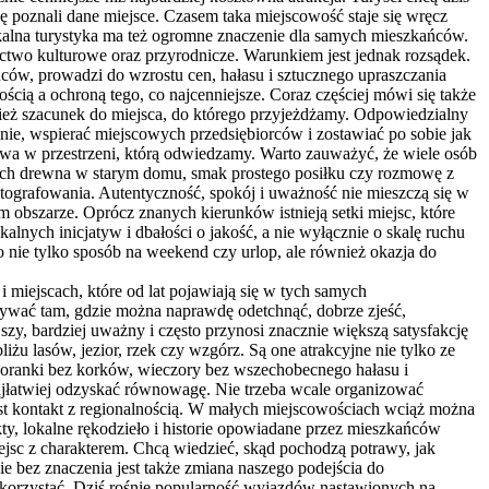
dę poznali dane miejsce. Czasem taka miejscowość staje się wręcz
Lokalna turystyka ma też ogromne znaczenie dla samych mieszkańców.
ctwo kulturowe oraz przyrodnicze. Warunkiem jest jednak rozsądek.
ńców, prowadzi do wzrostu cen, hałasu i sztucznego upraszczania
cią a ochroną tego, co najcenniejsze. Coraz częściej mówi się także
ież szacunek do miejsca, do którego przyjeżdżamy. Odpowiedzialny
onie, wspierać miejscowych przedsiębiorców i zostawiać po sobie jak
ctwa w przestrzeni, którą odwiedzamy. Warto zauważyć, że wiele osób
apach drewna w starym domu, smak prostego posiłku czy rozmowę z
tografowania. Autentyczność, spokój i uważność nie mieszczą się w
obszarze. Oprócz znanych kierunków istnieją setki miejsc, które
ych inicjatyw i dbałości o jakość, a nie wyłącznie o skalę ruchu
 nie tylko sposób na weekend czy urlop, ale również okazja do
 miejscach, które od lat pojawiają się w tych samych
ywać tam, gdzie można naprawdę odetchnąć, dobrze zjeść,
zy, bardziej uważny i często przynosi znacznie większą satysfakcję
żu lasów, jezior, rzek czy wzgórz. Są one atrakcyjne nie tylko ze
 poranki bez korków, wieczory bez wszechobecnego hałasu i
najłatwiej odzyskać równowagę. Nie trzeba wcale organizować
est kontakt z regionalnością. W małych miejscowościach wciąż można
y, lokalne rękodzieło i historie opowiadane przez mieszkańców
iejsc z charakterem. Chcą wiedzieć, skąd pochodzą potrawy, jak
ie bez znaczenia jest także zmiana naszego podejścia do
ykorzystać. Dziś rośnie popularność wyjazdów nastawionych na