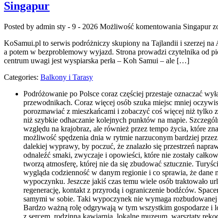
Singapur
Posted by admin
sty - 9 - 2026
Możliwość komentowania
Singapur
zo
KoSamui.pl to serwis podróżniczy skupiony na Tajlandii i szerzej n
a potem w bezproblemowy wyjazd. Strona prowadzi czytelnika od pierw
centrum uwagi jest wyspiarska perła – Koh Samui – ale […]
Categories:
Balkony i Tarasy
Podróżowanie po Polsce coraz częściej przestaje oznaczać wyłą
przewodnikach. Coraz więcej osób szuka miejsc mniej oczywis
porozmawiać z mieszkańcami i zobaczyć coś więcej niż tylko z
niż szybkie odhaczanie kolejnych punktów na mapie. Szczególną
względu na krajobraz, ale również przez tempo życia, które z
możliwość spędzenia dnia w rytmie narzuconym bardziej przez
dalekiej wyprawy, by poczuć, że znalazło się przestrzeń napr
odnaleźć smaki, zwyczaje i opowieści, które nie zostały całk
tworzą atmosferę, której nie da się zbudować sztucznie. Turyś
wygląda codzienność w danym regionie i co sprawia, że dane mi
wypoczynku. Jeszcze jakiś czas temu wiele osób traktowało u
regenerację, kontakt z przyrodą i ograniczenie bodźców. Space
samymi w sobie. Taki wypoczynek nie wymaga rozbudowanej infra
Bardzo ważną rolę odgrywają w tym wszystkim gospodarze i lok
z sercem, rodzinna kawiarnia, lokalne muzeum, warsztaty rękod