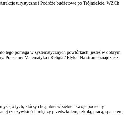
my Atrakcje turystyczne i Podróże budżetowe po Trójmieście. WŻCh
 a do tego pomaga w systematycznych powtórkach, jesteś w dobrym
ny. Polecamy Matematyka i Religia / Etyka. Na stronie znajdziesz
ślą o tych, którzy chcą ubierać siebie i swoje pociechy
eganej rzeczywistości: między przedszkolem, szkołą, pracą, spacerem,