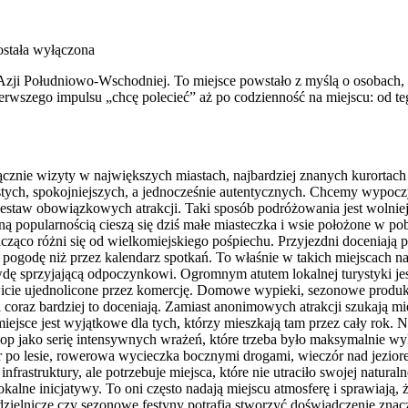
stała wyłączona
a Azji Południowo-Wschodniej. To miejsce powstało z myślą o osobach,
szego impulsu „chcę polecieć” aż po codzienność na miejscu: od tego, 
cznie wizyty w największych miastach, najbardziej znanych kurortach i
tych, spokojniejszych, a jednocześnie autentycznych. Chcemy wypocz
estaw obowiązkowych atrakcji. Taki sposób podróżowania jest wolniejs
 popularnością cieszą się dziś małe miasteczka i wsie położone w pobli
nacząco różni się od wielkomiejskiego pośpiechu. Przyjezdni doceniają
 pogodę niż przez kalendarz spotkań. To właśnie w takich miejscach 
awdę sprzyjającą odpoczynkowi. Ogromnym atutem lokalnej turystyki j
owicie ujednolicone przez komercję. Domowe wypieki, sezonowe produkt
ci coraz bardziej to doceniają. Zamiast anonimowych atrakcji szukają m
ejsce jest wyjątkowe dla tych, którzy mieszkają tam przez cały rok. N
rlop jako serię intensywnych wrażeń, które trzeba było maksymalnie w
r po lesie, rowerowa wycieczka bocznymi drogami, wieczór nad jeziore
struktury, ale potrzebuje miejsca, które nie utraciło swojej natural
alne inicjatywy. To oni często nadają miejscu atmosferę i sprawiają, 
zielnicze czy sezonowe festyny potrafią stworzyć doświadczenie znaczn