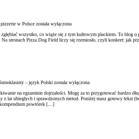
 pizzerie w Polsce
została wyłączona
ą zgłębiać wszystko, co wiąże się z tym kultowym plackiem. To blog o 
a stronach Pizza Dog Field liczy się rzemiosło, czyli konkret: jak pr
smoklasisty – język Polski
została wyłączona
kiwanie na egzaminie dojrzałości. Mogę za to przygotować bardzo dług
 z lat ubiegłych i sprawdzonych metod. Poniżej masz gotowy tekst (
to kompendium powtórek […]