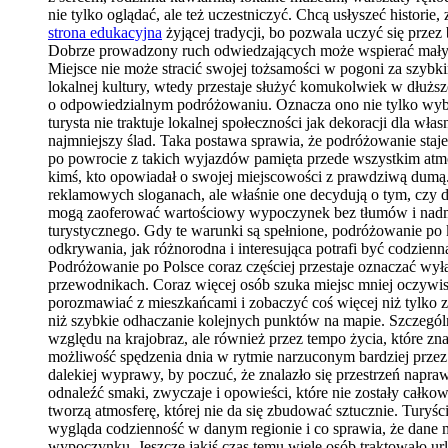
nie tylko oglądać, ale też uczestniczyć. Chcą usłyszeć histori
strona edukacyjna
żyjącej tradycji, bo pozwala uczyć się prze
Dobrze prowadzony ruch odwiedzających może wspierać mały bi
Miejsce nie może stracić swojej tożsamości w pogoni za szybk
lokalnej kultury, wtedy przestaje służyć komukolwiek w dłuższ
o odpowiedzialnym podróżowaniu. Oznacza ono nie tylko wybó
turysta nie traktuje lokalnej społeczności jak dekoracji dla 
najmniejszy ślad. Taka postawa sprawia, że podróżowanie staj
po powrocie z takich wyjazdów pamięta przede wszystkim atmos
kimś, kto opowiadał o swojej miejscowości z prawdziwą dumą. 
reklamowych sloganach, ale właśnie one decydują o tym, czy d
mogą zaoferować wartościowy wypoczynek bez tłumów i nadmiar
turystycznego. Gdy te warunki są spełnione, podróżowanie po 
odkrywania, jak różnorodna i interesująca potrafi być codzien
Podróżowanie po Polsce coraz częściej przestaje oznaczać wyłą
przewodnikach. Coraz więcej osób szuka miejsc mniej oczywis
porozmawiać z mieszkańcami i zobaczyć coś więcej niż tylko z
niż szybkie odhaczanie kolejnych punktów na mapie. Szczególną
względu na krajobraz, ale również przez tempo życia, które z
możliwość spędzenia dnia w rytmie narzuconym bardziej przez
dalekiej wyprawy, by poczuć, że znalazło się przestrzeń napr
odnaleźć smaki, zwyczaje i opowieści, które nie zostały całk
tworzą atmosferę, której nie da się zbudować sztucznie. Turyś
wygląda codzienność w danym regionie i co sprawia, że dane mi
wypoczynku. Jeszcze jakiś czas temu wiele osób traktowało u