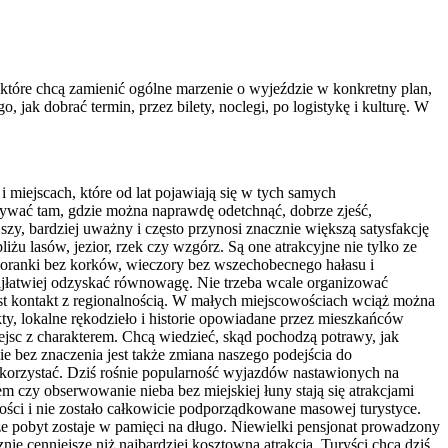
 które chcą zamienić ogólne marzenie o wyjeździe w konkretny plan,
jak dobrać termin, przez bilety, noclegi, po logistykę i kulturę. W
 miejscach, które od lat pojawiają się w tych samych
ywać tam, gdzie można naprawdę odetchnąć, dobrze zjeść,
zy, bardziej uważny i często przynosi znacznie większą satysfakcję
żu lasów, jezior, rzek czy wzgórz. Są one atrakcyjne nie tylko ze
 poranki bez korków, wieczory bez wszechobecnego hałasu i
najłatwiej odzyskać równowagę. Nie trzeba wcale organizować
est kontakt z regionalnością. W małych miejscowościach wciąż można
y, lokalne rękodzieło i historie opowiadane przez mieszkańców
iejsc z charakterem. Chcą wiedzieć, skąd pochodzą potrawy, jak
ie bez znaczenia jest także zmiana naszego podejścia do
ykorzystać. Dziś rośnie popularność wyjazdów nastawionych na
m czy obserwowanie nieba bez miejskiej łuny stają się atrakcjami
ności i nie zostało całkowicie podporządkowane masowej turystyce.
że pobyt zostaje w pamięci na długo. Niewielki pensjonat prowadzony
ie cenniejsze niż najbardziej kosztowna atrakcja. Turyści chcą dziś